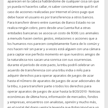
aparecen en la cabeza hablándome de cualquier cosa sin que
yo pueda ni hacerlos callar, ni saber concretamente qué En el
caso de acciones realizadas por Internet el único pago que
debe hacer el usuario es por transferencia a otros bancos.
Para transferir dinero entre cuentas de Banco Estado no se
realiza ningún cobro, pero desde una Cuenta Rut a otras
entidades bancarias se asocia un costo de $300. Los animales
a menudo hacen ciertos gestos, imitaciones o acciones que a
los humanos nos parecen completamente fuera de lo común y
nos hacen reír sin parar y a veces está alguien con una cámara
para captar ese perfecto momento en que nuestros amigos de
la naturaleza nos sacan una sonrisa con sus ocurrencias.
durante el período de este pacto, la tribu podrÁ celebrar un
acuerdo de transferencia con una tribu india o mÁs para
adquirir derechos para operar aparatos de juegos de azar
hasta el nÚmero de aparatos de juegos de azar adicionales de
la tribu, o para transferir parte o todos los derechos para
operar aparatos de juegos de azar hasta la 8/20/2010 · Noticias
económicas de última hora, información de mercados, fondos
y empresas, encuentros con analistas, opinión y mucho más,
en el portal del diario uenta la leyenda que Robin Hood era un